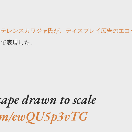
のテレンスカワジャ氏が、ディスプレイ広告のエコ
尺で表現した。
pe drawn to scale
.com/ewQU5p3vTG