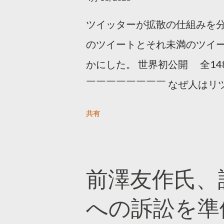
ツイッターが拡散の仕組みを分
のツイートとそれ未満のツイ
かにした。 世界初公開 全14
￣￣￣￣￣￣￣￣ なぜ人はリツ
をもとに「バズ」を科学しました
共有
は16の熱量でリツイートする 
ンロードはこちら👇 — Twitter マ
10, 2023 世界初公開｜「
前澤友作氏、
https://marketing.twitter.com/
への訴訟を準