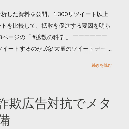
析した資料を公開。1,300リツイート以上
ートを比較して、拡散を促進する要因を明ら
8ページの「 #拡散の科学 」 ￣￣￣￣￣￣
イートするのか..🤔? 大量のツイートデータ
。 ー バズの目安は1300リツイート ー 人
続きを読む
ー 拡散を狙うなら深夜1時-5時 資料のダウ
ーケティング (@TwitterMktgJP) April
#拡散の科学」なぜ人はリツイートするのか？
詐欺広告対抗でメタ
ja/insights/kakusan
備