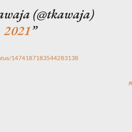
awaja (@tkawaja)
, 2021
/status/1474187183544283138