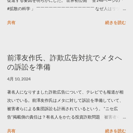
促進する要因を明らかにした。 世界初公開 全148ページの「
#拡散の科学 」 ￣￣￣￣￣￣￣￣￣￣￣￣￣￣ なぜ人はリツイ
ートするのか..🤔? 大量のツイートデータをもとに「バズ」を科
共有
続きを読む
学しました。 ー バズの目安は1300リツイート ー 人は16の熱量
でリツイートする ー 拡散を狙うなら深夜1時-5時 資料のダウン
ロードはこちら👇 — Twitter マーケティング (@TwitterMktgJP)
April 10, 2023 世界初公開｜「#拡散の科学」なぜ人はリツイー
前澤友作氏、詐欺広告対抗でメタへ
トするのか？ https://marketing.twitter.com/ja/insights/kakusan
の訴訟を準備
4月 10, 2024
著名人になりすました詐欺広告について、テレビでも報道が相
次いでいる。前澤友作氏はメタに対して訴訟を準備していて、
被害者らによる集団訴訟も計画されているという。 “ニセ広
告”掲載側の責任は？有名人をかたる投資詐欺問題 被害者らが
近く集団訴訟へ【Nスタ解説】
共有
続きを読む