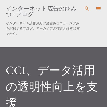
スキップしてメイン コンテンツに移動
インターネット広告のひみ
つ - ブログ
インターネット広告分野の価値あるニュースのみ
を記録するブログ。アーカイブの閲覧と検索は右
上から。
CCI、データ活用
の透明性向上を支
援