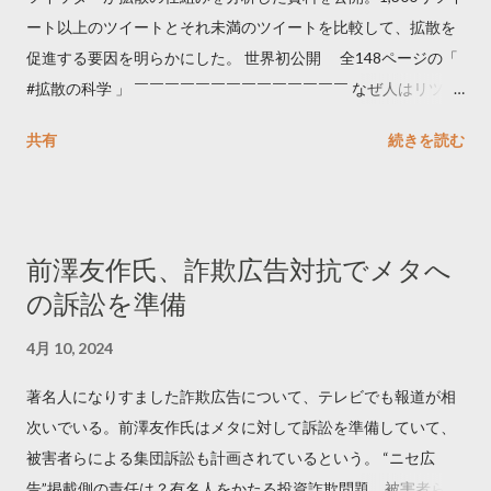
ート以上のツイートとそれ未満のツイートを比較して、拡散を
促進する要因を明らかにした。 世界初公開 全148ページの「
#拡散の科学 」 ￣￣￣￣￣￣￣￣￣￣￣￣￣￣ なぜ人はリツイ
ートするのか..🤔? 大量のツイートデータをもとに「バズ」を科
共有
続きを読む
学しました。 ー バズの目安は1300リツイート ー 人は16の熱量
でリツイートする ー 拡散を狙うなら深夜1時-5時 資料のダウン
ロードはこちら👇 — Twitter マーケティング (@TwitterMktgJP)
April 10, 2023 世界初公開｜「#拡散の科学」なぜ人はリツイー
前澤友作氏、詐欺広告対抗でメタへ
トするのか？ https://marketing.twitter.com/ja/insights/kakusan
の訴訟を準備
4月 10, 2024
著名人になりすました詐欺広告について、テレビでも報道が相
次いでいる。前澤友作氏はメタに対して訴訟を準備していて、
被害者らによる集団訴訟も計画されているという。 “ニセ広
告”掲載側の責任は？有名人をかたる投資詐欺問題 被害者らが