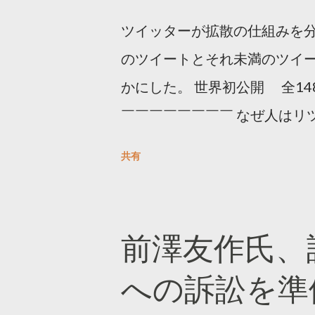
ツイッターが拡散の仕組みを分
のツイートとそれ未満のツイ
かにした。 世界初公開 全14
￣￣￣￣￣￣￣￣ なぜ人はリツ
をもとに「バズ」を科学しました
共有
は16の熱量でリツイートする 
ンロードはこちら👇 — Twitter マ
10, 2023 世界初公開｜「
前澤友作氏、
https://marketing.twitter.com/
への訴訟を準