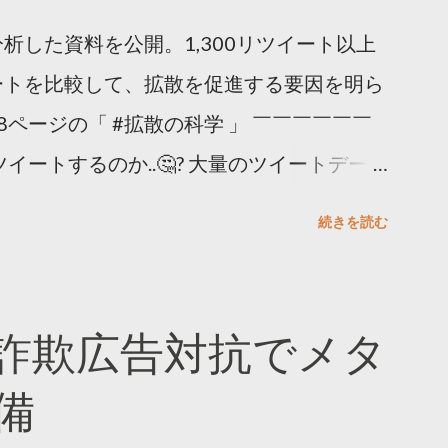
析した資料を公開。1,300リツイート以上
ートを比較して、拡散を促進する要因を明ら
8ページの「 #拡散の科学 」 ￣￣￣￣￣￣
イートするのか..🤔? 大量のツイートデータ
。 ー バズの目安は1300リツイート ー 人
続きを読む
ー 拡散を狙うなら深夜1時-5時 資料のダウ
ーケティング (@TwitterMktgJP) April
#拡散の科学」なぜ人はリツイートするのか？
詐欺広告対抗でメタ
ja/insights/kakusan
備