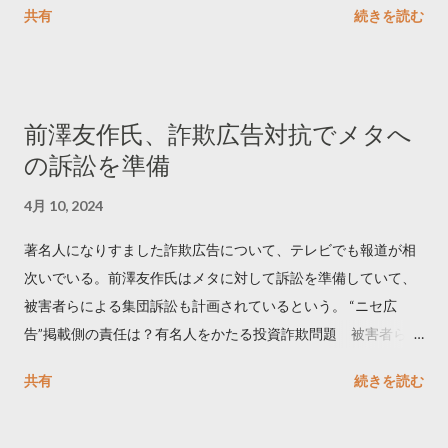
共有
続きを読む
学しました。 ー バズの目安は1300リツイート ー 人は16の熱量
でリツイートする ー 拡散を狙うなら深夜1時-5時 資料のダウン
ロードはこちら👇 — Twitter マーケティング (@TwitterMktgJP)
April 10, 2023 世界初公開｜「#拡散の科学」なぜ人はリツイー
前澤友作氏、詐欺広告対抗でメタへ
トするのか？ https://marketing.twitter.com/ja/insights/kakusan
の訴訟を準備
4月 10, 2024
著名人になりすました詐欺広告について、テレビでも報道が相
次いでいる。前澤友作氏はメタに対して訴訟を準備していて、
被害者らによる集団訴訟も計画されているという。 “ニセ広
告”掲載側の責任は？有名人をかたる投資詐欺問題 被害者らが
近く集団訴訟へ【Nスタ解説】
共有
続きを読む
https://newsdig.tbs.co.jp/articles/-/1091835 なぜなくならな
い？SNS有名人なりすまし広告 クリックすると…
https://www3.nhk.or.jp/news/html/20240406/k1001441255100