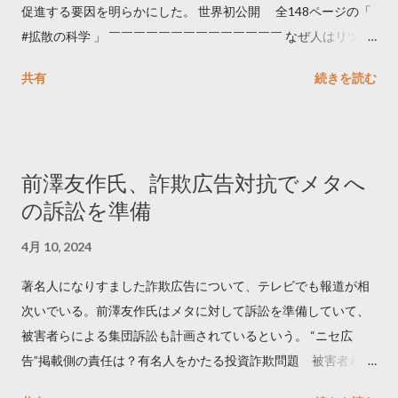
促進する要因を明らかにした。 世界初公開 全148ページの「
#拡散の科学 」 ￣￣￣￣￣￣￣￣￣￣￣￣￣￣ なぜ人はリツイ
ートするのか..🤔? 大量のツイートデータをもとに「バズ」を科
共有
続きを読む
学しました。 ー バズの目安は1300リツイート ー 人は16の熱量
でリツイートする ー 拡散を狙うなら深夜1時-5時 資料のダウン
ロードはこちら👇 — Twitter マーケティング (@TwitterMktgJP)
April 10, 2023 世界初公開｜「#拡散の科学」なぜ人はリツイー
前澤友作氏、詐欺広告対抗でメタへ
トするのか？ https://marketing.twitter.com/ja/insights/kakusan
の訴訟を準備
4月 10, 2024
著名人になりすました詐欺広告について、テレビでも報道が相
次いでいる。前澤友作氏はメタに対して訴訟を準備していて、
被害者らによる集団訴訟も計画されているという。 “ニセ広
告”掲載側の責任は？有名人をかたる投資詐欺問題 被害者らが
近く集団訴訟へ【Nスタ解説】