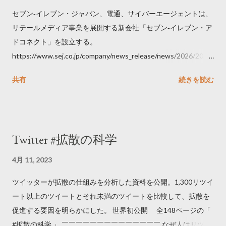
セブン‐イレブン・ジャパン、電通、サイバーエージェントは、
リテールメディア事業を展開する新会社「セブン‐イレブン・ア
ドコネクト」を設立する。
https://www.sej.co.jp/company/news_release/news/2026/2026
06111100.html
共有
続きを読む
Twitter #拡散の科学
4月 11, 2023
ツイッターが拡散の仕組みを分析した資料を公開。1,300リツイ
ート以上のツイートとそれ未満のツイートを比較して、拡散を
促進する要因を明らかにした。 世界初公開 全148ページの「
#拡散の科学 」 ￣￣￣￣￣￣￣￣￣￣￣￣￣￣ なぜ人はリツイ