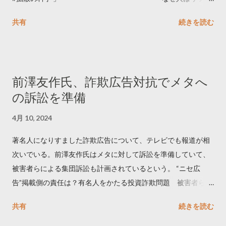
ートするのか..🤔? 大量のツイートデータをもとに「バズ」を科
共有
続きを読む
学しました。 ー バズの目安は1300リツイート ー 人は16の熱量
でリツイートする ー 拡散を狙うなら深夜1時-5時 資料のダウン
ロードはこちら👇 — Twitter マーケティング (@TwitterMktgJP)
April 10, 2023 世界初公開｜「#拡散の科学」なぜ人はリツイー
前澤友作氏、詐欺広告対抗でメタへ
トするのか？ https://marketing.twitter.com/ja/insights/kakusan
の訴訟を準備
4月 10, 2024
著名人になりすました詐欺広告について、テレビでも報道が相
次いでいる。前澤友作氏はメタに対して訴訟を準備していて、
被害者らによる集団訴訟も計画されているという。 “ニセ広
告”掲載側の責任は？有名人をかたる投資詐欺問題 被害者らが
近く集団訴訟へ【Nスタ解説】
共有
続きを読む
https://newsdig.tbs.co.jp/articles/-/1091835 なぜなくならな
い？SNS有名人なりすまし広告 クリックすると…