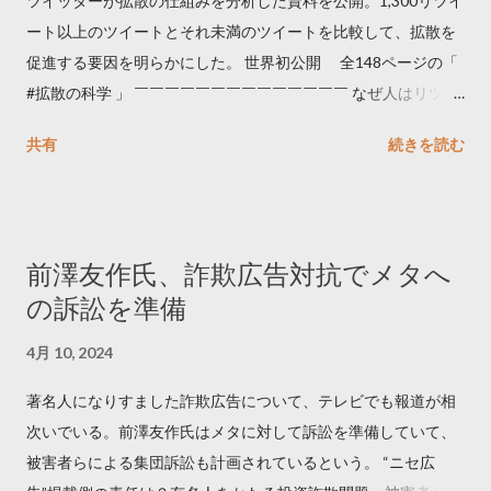
ツイッターが拡散の仕組みを分析した資料を公開。1,300リツイ
ート以上のツイートとそれ未満のツイートを比較して、拡散を
促進する要因を明らかにした。 世界初公開 全148ページの「
#拡散の科学 」 ￣￣￣￣￣￣￣￣￣￣￣￣￣￣ なぜ人はリツイ
ートするのか..🤔? 大量のツイートデータをもとに「バズ」を科
共有
続きを読む
学しました。 ー バズの目安は1300リツイート ー 人は16の熱量
でリツイートする ー 拡散を狙うなら深夜1時-5時 資料のダウン
ロードはこちら👇 — Twitter マーケティング (@TwitterMktgJP)
April 10, 2023 世界初公開｜「#拡散の科学」なぜ人はリツイー
前澤友作氏、詐欺広告対抗でメタへ
トするのか？ https://marketing.twitter.com/ja/insights/kakusan
の訴訟を準備
4月 10, 2024
著名人になりすました詐欺広告について、テレビでも報道が相
次いでいる。前澤友作氏はメタに対して訴訟を準備していて、
被害者らによる集団訴訟も計画されているという。 “ニセ広