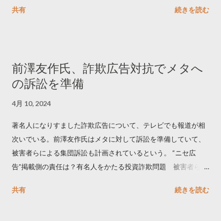
ートするのか..🤔? 大量のツイートデータをもとに「バズ」を科
共有
続きを読む
学しました。 ー バズの目安は1300リツイート ー 人は16の熱量
でリツイートする ー 拡散を狙うなら深夜1時-5時 資料のダウン
ロードはこちら👇 — Twitter マーケティング (@TwitterMktgJP)
April 10, 2023 世界初公開｜「#拡散の科学」なぜ人はリツイー
前澤友作氏、詐欺広告対抗でメタへ
トするのか？ https://marketing.twitter.com/ja/insights/kakusan
の訴訟を準備
4月 10, 2024
著名人になりすました詐欺広告について、テレビでも報道が相
次いでいる。前澤友作氏はメタに対して訴訟を準備していて、
被害者らによる集団訴訟も計画されているという。 “ニセ広
告”掲載側の責任は？有名人をかたる投資詐欺問題 被害者らが
近く集団訴訟へ【Nスタ解説】
共有
続きを読む
https://newsdig.tbs.co.jp/articles/-/1091835 なぜなくならな
い？SNS有名人なりすまし広告 クリックすると…