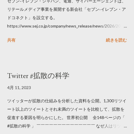
セブン‐イレブン・ジャパン、電通、サイバーエージェントは、
リテールメディア事業を展開する新会社「セブン‐イレブン・ア
ドコネクト」を設立する。
https://www.sej.co.jp/company/news_release/news/2026/2026
06111100.html
共有
続きを読む
Twitter #拡散の科学
4月 11, 2023
ツイッターが拡散の仕組みを分析した資料を公開。1,300リツイ
ート以上のツイートとそれ未満のツイートを比較して、拡散を
促進する要因を明らかにした。 世界初公開 全148ページの「
#拡散の科学 」 ￣￣￣￣￣￣￣￣￣￣￣￣￣￣ なぜ人はリツイ