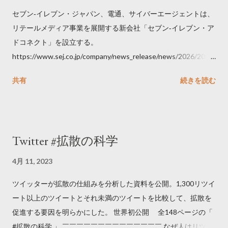
セブン‐イレブン・ジャパン、電通、サイバーエージェントは、
リテールメディア事業を展開する新会社「セブン‐イレブン・ア
ドコネクト」を設立する。
https://www.sej.co.jp/company/news_release/news/2026/2026
06111100.html
共有
続きを読む
Twitter #拡散の科学
4月 11, 2023
ツイッターが拡散の仕組みを分析した資料を公開。1,300リツイ
ート以上のツイートとそれ未満のツイートを比較して、拡散を
促進する要因を明らかにした。 世界初公開 全148ページの「
#拡散の科学 」 ￣￣￣￣￣￣￣￣￣￣￣￣￣￣ なぜ人はリツイ