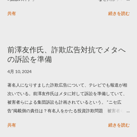
ートするのか..🤔? 大量のツイートデータをもとに「バズ」を科
共有
続きを読む
学しました。 ー バズの目安は1300リツイート ー 人は16の熱量
でリツイートする ー 拡散を狙うなら深夜1時-5時 資料のダウン
ロードはこちら👇 — Twitter マーケティング (@TwitterMktgJP)
April 10, 2023 世界初公開｜「#拡散の科学」なぜ人はリツイー
前澤友作氏、詐欺広告対抗でメタへ
トするのか？ https://marketing.twitter.com/ja/insights/kakusan
の訴訟を準備
4月 10, 2024
著名人になりすました詐欺広告について、テレビでも報道が相
次いでいる。前澤友作氏はメタに対して訴訟を準備していて、
被害者らによる集団訴訟も計画されているという。 “ニセ広
告”掲載側の責任は？有名人をかたる投資詐欺問題 被害者らが
近く集団訴訟へ【Nスタ解説】
共有
続きを読む
https://newsdig.tbs.co.jp/articles/-/1091835 なぜなくならな
い？SNS有名人なりすまし広告 クリックすると…