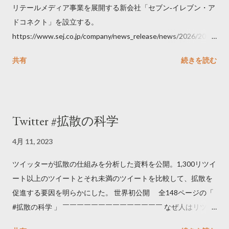
リテールメディア事業を展開する新会社「セブン‐イレブン・ア
ドコネクト」を設立する。
https://www.sej.co.jp/company/news_release/news/2026/2026
06111100.html
共有
続きを読む
Twitter #拡散の科学
4月 11, 2023
ツイッターが拡散の仕組みを分析した資料を公開。1,300リツイ
ート以上のツイートとそれ未満のツイートを比較して、拡散を
促進する要因を明らかにした。 世界初公開 全148ページの「
#拡散の科学 」 ￣￣￣￣￣￣￣￣￣￣￣￣￣￣ なぜ人はリツイ
ートするのか..🤔? 大量のツイートデータをもとに「バズ」を科