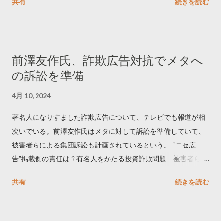
共有
続きを読む
学しました。 ー バズの目安は1300リツイート ー 人は16の熱量
でリツイートする ー 拡散を狙うなら深夜1時-5時 資料のダウン
ロードはこちら👇 — Twitter マーケティング (@TwitterMktgJP)
April 10, 2023 世界初公開｜「#拡散の科学」なぜ人はリツイー
前澤友作氏、詐欺広告対抗でメタへ
トするのか？ https://marketing.twitter.com/ja/insights/kakusan
の訴訟を準備
4月 10, 2024
著名人になりすました詐欺広告について、テレビでも報道が相
次いでいる。前澤友作氏はメタに対して訴訟を準備していて、
被害者らによる集団訴訟も計画されているという。 “ニセ広
告”掲載側の責任は？有名人をかたる投資詐欺問題 被害者らが
近く集団訴訟へ【Nスタ解説】
共有
続きを読む
https://newsdig.tbs.co.jp/articles/-/1091835 なぜなくならな
い？SNS有名人なりすまし広告 クリックすると…
https://www3.nhk.or.jp/news/html/20240406/k1001441255100