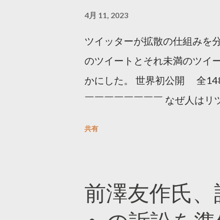
4月 11, 2023
ツイッターが拡散の仕組みを分
のツイートとそれ未満のツイ
かにした。 世界初公開 全14
￣￣￣￣￣￣￣￣ なぜ人はリツ
をもとに「バズ」を科学しました
共有
は16の熱量でリツイートする 
ンロードはこちら👇 — Twitter マ
10, 2023 世界初公開｜「
前澤友作氏、
https://marketing.twitter.com/