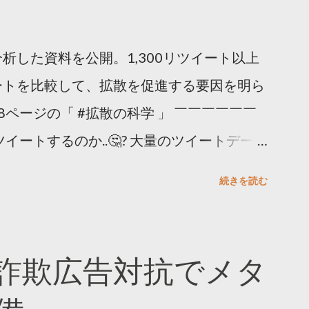
析した資料を公開。1,300リツイート以上
ートを比較して、拡散を促進する要因を明ら
8ページの「 #拡散の科学 」 ￣￣￣￣￣￣
イートするのか..🤔? 大量のツイートデータ
。 ー バズの目安は1300リツイート ー 人
続きを読む
ー 拡散を狙うなら深夜1時-5時 資料のダウ
ーケティング (@TwitterMktgJP) April
#拡散の科学」なぜ人はリツイートするのか？
詐欺広告対抗でメタ
ja/insights/kakusan