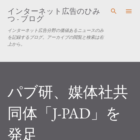
スキップしてメイン コンテンツに移動
インターネット広告のひみ
つ - ブログ
インターネット広告分野の価値あるニュースのみ
を記録するブログ。アーカイブの閲覧と検索は右
上から。
パブ研、媒体社共
同体「J-PAD」を
発足