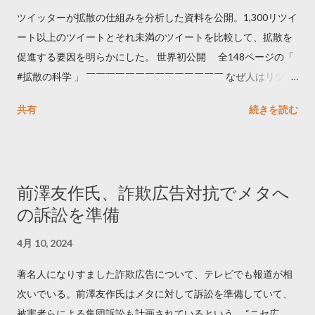
ツイッターが拡散の仕組みを分析した資料を公開。1,300リツイ
ート以上のツイートとそれ未満のツイートを比較して、拡散を
促進する要因を明らかにした。 世界初公開 全148ページの「
#拡散の科学 」 ￣￣￣￣￣￣￣￣￣￣￣￣￣￣ なぜ人はリツイ
ートするのか..🤔? 大量のツイートデータをもとに「バズ」を科
共有
続きを読む
学しました。 ー バズの目安は1300リツイート ー 人は16の熱量
でリツイートする ー 拡散を狙うなら深夜1時-5時 資料のダウン
ロードはこちら👇 — Twitter マーケティング (@TwitterMktgJP)
April 10, 2023 世界初公開｜「#拡散の科学」なぜ人はリツイー
前澤友作氏、詐欺広告対抗でメタへ
トするのか？ https://marketing.twitter.com/ja/insights/kakusan
の訴訟を準備
4月 10, 2024
著名人になりすました詐欺広告について、テレビでも報道が相
次いでいる。前澤友作氏はメタに対して訴訟を準備していて、
被害者らによる集団訴訟も計画されているという。 “ニセ広