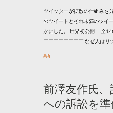
ツイッターが拡散の仕組みを分
のツイートとそれ未満のツイ
かにした。 世界初公開 全14
￣￣￣￣￣￣￣￣ なぜ人はリツ
をもとに「バズ」を科学しました
共有
は16の熱量でリツイートする 
ンロードはこちら👇 — Twitter マ
10, 2023 世界初公開｜「
前澤友作氏、
https://marketing.twitter.com/
への訴訟を準