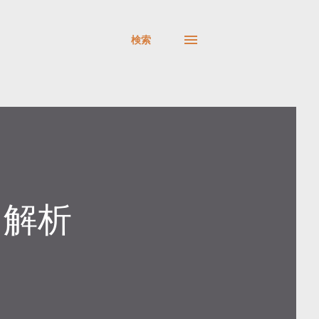
検索
リ解析