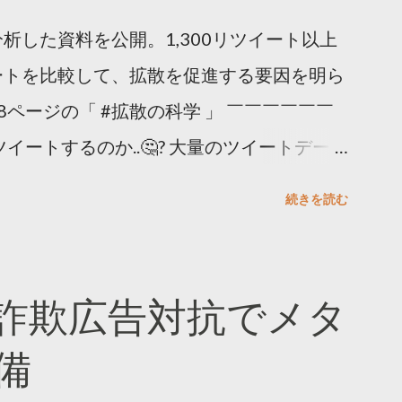
析した資料を公開。1,300リツイート以上
ートを比較して、拡散を促進する要因を明ら
8ページの「 #拡散の科学 」 ￣￣￣￣￣￣
イートするのか..🤔? 大量のツイートデータ
。 ー バズの目安は1300リツイート ー 人
続きを読む
ー 拡散を狙うなら深夜1時-5時 資料のダウ
ーケティング (@TwitterMktgJP) April
#拡散の科学」なぜ人はリツイートするのか？
詐欺広告対抗でメタ
ja/insights/kakusan
備