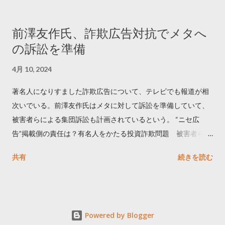
ロードはこちら👇 — Twitter マーケティング (@TwitterMktgJP)
April 10, 2023 世界初公開｜「#拡散の科学」なぜ人はリツイー
前澤友作氏、詐欺広告対抗でメタへ
トするのか？ https://marketing.twitter.com/ja/insights/kakusan
の訴訟を準備
4月 10, 2024
著名人になりすました詐欺広告について、テレビでも報道が相
次いでいる。前澤友作氏はメタに対して訴訟を準備していて、
被害者らによる集団訴訟も計画されているという。 “ニセ広
告”掲載側の責任は？有名人をかたる投資詐欺問題 被害者らが
近く集団訴訟へ【Nスタ解説】
共有
続きを読む
https://newsdig.tbs.co.jp/articles/-/1091835 なぜなくならな
い？SNS有名人なりすまし広告 クリックすると…
https://www3.nhk.or.jp/news/html/20240406/k1001441255100
0.html 詐欺広告をめぐり… 前澤氏 メタを訴える準備
Powered by Blogger
https://txbiz.tv-tokyo.co.jp/wbs/newsl/post_294057 【独自】著