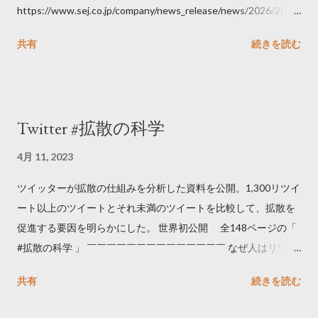
https://www.sej.co.jp/company/news_release/news/2026/2026
06111100.html
共有
続きを読む
Twitter #拡散の科学
4月 11, 2023
ツイッターが拡散の仕組みを分析した資料を公開。1,300リツイ
ート以上のツイートとそれ未満のツイートを比較して、拡散を
促進する要因を明らかにした。 世界初公開 全148ページの「
#拡散の科学 」 ￣￣￣￣￣￣￣￣￣￣￣￣￣￣ なぜ人はリツイ
ートするのか..🤔? 大量のツイートデータをもとに「バズ」を科
共有
続きを読む
学しました。 ー バズの目安は1300リツイート ー 人は16の熱量
でリツイートする ー 拡散を狙うなら深夜1時-5時 資料のダウン