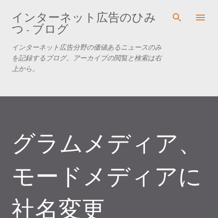
スキップしてメイン コンテンツに移動
インターネット広告のひみ
つ - ブログ
インターネット広告分野の価値あるニュースのみ
を記録するブログ。アーカイブの閲覧と検索は右
上から。
グラムメディア、
モードメディアに
社名変更