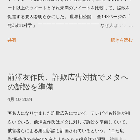
ート以上のツイートとそれ未満のツイートを比較して、拡散を
促進する要因を明らかにした。 世界初公開 全148ページの「
#拡散の科学 」 ￣￣￣￣￣￣￣￣￣￣￣￣￣￣ なぜ人はリツイ
ートするのか..🤔? 大量のツイートデータをもとに「バズ」を科
共有
続きを読む
学しました。 ー バズの目安は1300リツイート ー 人は16の熱量
でリツイートする ー 拡散を狙うなら深夜1時-5時 資料のダウン
ロードはこちら👇 — Twitter マーケティング (@TwitterMktgJP)
April 10, 2023 世界初公開｜「#拡散の科学」なぜ人はリツイー
前澤友作氏、詐欺広告対抗でメタへ
トするのか？ https://marketing.twitter.com/ja/insights/kakusan
の訴訟を準備
4月 10, 2024
著名人になりすました詐欺広告について、テレビでも報道が相
次いでいる。前澤友作氏はメタに対して訴訟を準備していて、
被害者らによる集団訴訟も計画されているという。 “ニセ広
告”掲載側の責任は？有名人をかたる投資詐欺問題 被害者らが