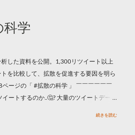
散の科学
析した資料を公開。1,300リツイート以上
ートを比較して、拡散を促進する要因を明ら
8ページの「 #拡散の科学 」 ￣￣￣￣￣￣
イートするのか..🤔? 大量のツイートデータ
。 ー バズの目安は1300リツイート ー 人
続きを読む
ー 拡散を狙うなら深夜1時-5時 資料のダウ
ーケティング (@TwitterMktgJP) April