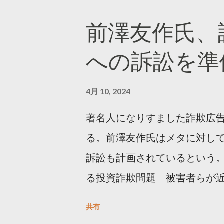
10, 2023 世界初公開｜「
前澤友作氏、
https://marketing.twitter.com/
への訴訟を準
4月 10, 2024
著名人になりすました詐欺広
る。前澤友作氏はメタに対し
訴訟も計画されているという。
る投資詐欺問題 被害者らが
https://newsdig.tbs.co.j
共有
人なりすまし広告 クリックす