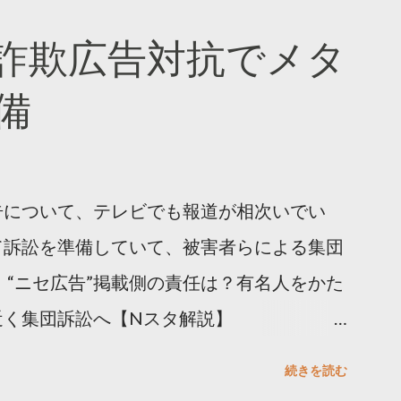
#拡散の科学」なぜ人はリツイートするのか？
詐欺広告対抗でメタ
ja/insights/kakusan
備
告について、テレビでも報道が相次いでい
て訴訟を準備していて、被害者らによる集団
 “ニセ広告”掲載側の責任は？有名人をかた
近く集団訴訟へ【Nスタ解説】
p/articles/-/1091835 なぜなくならない？SNS有名
続きを読む
ると…