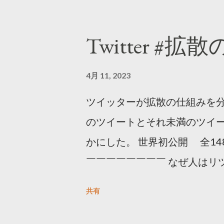
Twitter #拡
4月 11, 2023
ツイッターが拡散の仕組みを分
のツイートとそれ未満のツイ
かにした。 世界初公開 全14
￣￣￣￣￣￣￣￣ なぜ人はリツ
をもとに「バズ」を科学しました
共有
は16の熱量でリツイートする 
ンロードはこちら👇 — Twitter マ