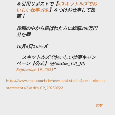
を引用リポストで【
#スキットルズでお
いしい仕事
#PR
】をつけお仕事して投
稿！
投稿の中から選ばれた方に総額200万円
分を🎁
10月6日23:59〆
— スキットルズでおいしい仕事キャン
ペーン【公式】 (@Skittles_CP_JP)
September 19, 2025
https://www.mars.com/ja-jp/news-and-stories/press-releases-
statements/Skittles-CP_20250922
共有