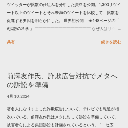
ツイッターが拡散の仕組みを分析した資料を公開。1,300リツイ
ート以上のツイートとそれ未満のツイートを比較して、拡散を
促進する要因を明らかにした。 世界初公開 全148ページの「
#拡散の科学 」 ￣￣￣￣￣￣￣￣￣￣￣￣￣￣ なぜ人はリツイ
ートするのか..🤔? 大量のツイートデータをもとに「バズ」を科
共有
続きを読む
学しました。 ー バズの目安は1300リツイート ー 人は16の熱量
でリツイートする ー 拡散を狙うなら深夜1時-5時 資料のダウン
ロードはこちら👇 — Twitter マーケティング (@TwitterMktgJP)
April 10, 2023 世界初公開｜「#拡散の科学」なぜ人はリツイー
前澤友作氏、詐欺広告対抗でメタへ
トするのか？ https://marketing.twitter.com/ja/insights/kakusan
の訴訟を準備
4月 10, 2024
著名人になりすました詐欺広告について、テレビでも報道が相
次いでいる。前澤友作氏はメタに対して訴訟を準備していて、
被害者らによる集団訴訟も計画されているという。 “ニセ広