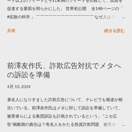
ート以上のツイートとそれ未満のツイートを比較して、拡散を
促進する要因を明らかにした。 世界初公開 全148ページの「
#拡散の科学 」 ￣￣￣￣￣￣￣￣￣￣￣￣￣￣ なぜ人はリツイ
ートするのか..🤔? 大量のツイートデータをもとに「バズ」を科
共有
続きを読む
学しました。 ー バズの目安は1300リツイート ー 人は16の熱量
でリツイートする ー 拡散を狙うなら深夜1時-5時 資料のダウン
ロードはこちら👇 — Twitter マーケティング (@TwitterMktgJP)
April 10, 2023 世界初公開｜「#拡散の科学」なぜ人はリツイー
前澤友作氏、詐欺広告対抗でメタへ
トするのか？ https://marketing.twitter.com/ja/insights/kakusan
の訴訟を準備
4月 10, 2024
著名人になりすました詐欺広告について、テレビでも報道が相
次いでいる。前澤友作氏はメタに対して訴訟を準備していて、
被害者らによる集団訴訟も計画されているという。 “ニセ広
告”掲載側の責任は？有名人をかたる投資詐欺問題 被害者らが