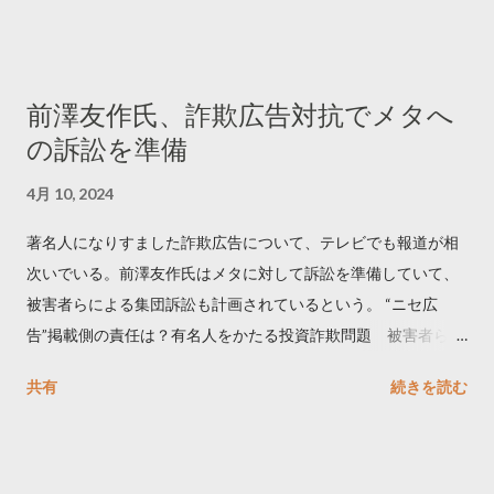
でリツイートする ー 拡散を狙うなら深夜1時-5時 資料のダウン
ロードはこちら👇 — Twitter マーケティング (@TwitterMktgJP)
April 10, 2023 世界初公開｜「#拡散の科学」なぜ人はリツイー
前澤友作氏、詐欺広告対抗でメタへ
トするのか？ https://marketing.twitter.com/ja/insights/kakusan
の訴訟を準備
4月 10, 2024
著名人になりすました詐欺広告について、テレビでも報道が相
次いでいる。前澤友作氏はメタに対して訴訟を準備していて、
被害者らによる集団訴訟も計画されているという。 “ニセ広
告”掲載側の責任は？有名人をかたる投資詐欺問題 被害者らが
近く集団訴訟へ【Nスタ解説】
共有
続きを読む
https://newsdig.tbs.co.jp/articles/-/1091835 なぜなくならな
い？SNS有名人なりすまし広告 クリックすると…
https://www3.nhk.or.jp/news/html/20240406/k1001441255100
0.html 詐欺広告をめぐり… 前澤氏 メタを訴える準備