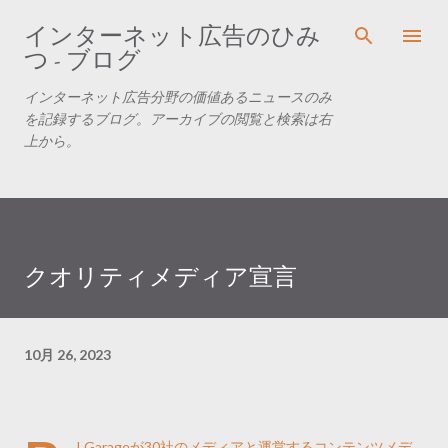
スキップしてメイン コンテンツに移動
インターネット広告のひみ
つ - ブログ
インターネット広告分野の価値あるニュースのみ
を記録するブログ。アーカイブの閲覧と検索は右
上から。
クオリティメディア宣言
10月 26, 2023
I.Garageが30社のメディアと運営するコンテンツメデ