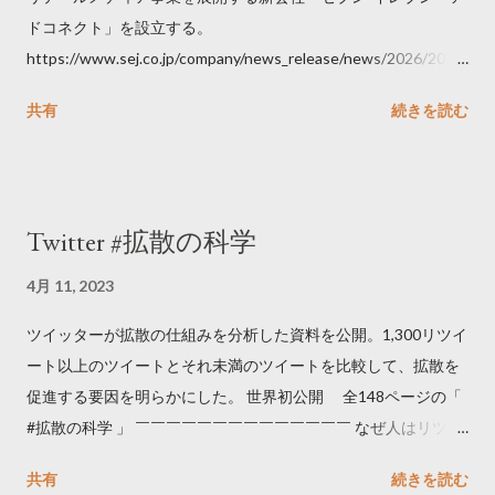
ドコネクト」を設立する。
https://www.sej.co.jp/company/news_release/news/2026/2026
06111100.html
共有
続きを読む
Twitter #拡散の科学
4月 11, 2023
ツイッターが拡散の仕組みを分析した資料を公開。1,300リツイ
ート以上のツイートとそれ未満のツイートを比較して、拡散を
促進する要因を明らかにした。 世界初公開 全148ページの「
#拡散の科学 」 ￣￣￣￣￣￣￣￣￣￣￣￣￣￣ なぜ人はリツイ
ートするのか..🤔? 大量のツイートデータをもとに「バズ」を科
共有
続きを読む
学しました。 ー バズの目安は1300リツイート ー 人は16の熱量