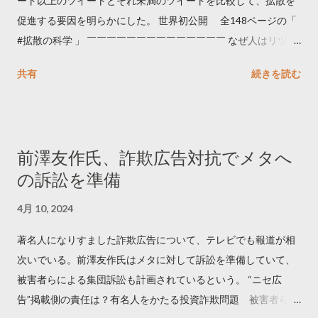
ート以上のツイートとそれ未満のツイートを比較して、拡散を
促進する要因を明らかにした。 世界初公開 全148ページの「
#拡散の科学 」 ￣￣￣￣￣￣￣￣￣￣￣￣￣￣ なぜ人はリツイ
ートするのか..🤔? 大量のツイートデータをもとに「バズ」を科
共有
続きを読む
学しました。 ー バズの目安は1300リツイート ー 人は16の熱量
でリツイートする ー 拡散を狙うなら深夜1時-5時 資料のダウン
ロードはこちら👇 — Twitter マーケティング (@TwitterMktgJP)
April 10, 2023 世界初公開｜「#拡散の科学」なぜ人はリツイー
前澤友作氏、詐欺広告対抗でメタへ
トするのか？ https://marketing.twitter.com/ja/insights/kakusan
の訴訟を準備
4月 10, 2024
著名人になりすました詐欺広告について、テレビでも報道が相
次いでいる。前澤友作氏はメタに対して訴訟を準備していて、
被害者らによる集団訴訟も計画されているという。 “ニセ広
告”掲載側の責任は？有名人をかたる投資詐欺問題 被害者らが