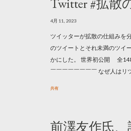
Twitter #拡
4月 11, 2023
ツイッターが拡散の仕組みを分
のツイートとそれ未満のツイ
かにした。 世界初公開 全14
￣￣￣￣￣￣￣￣ なぜ人はリツ
をもとに「バズ」を科学しました
共有
は16の熱量でリツイートする 
ンロードはこちら👇 — Twitter マ
10, 2023 世界初公開｜「
前澤友作氏、
https://marketing.twitter.com/