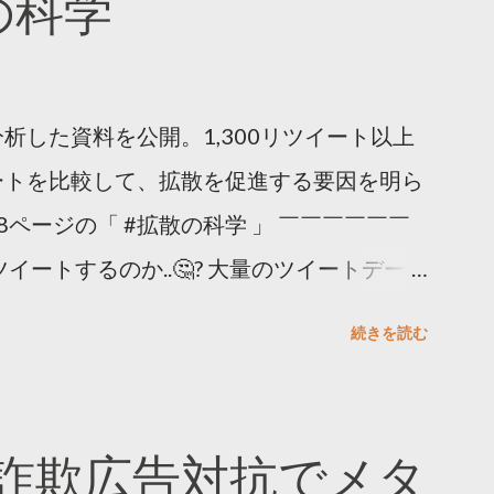
散の科学
析した資料を公開。1,300リツイート以上
ートを比較して、拡散を促進する要因を明ら
8ページの「 #拡散の科学 」 ￣￣￣￣￣￣
イートするのか..🤔? 大量のツイートデータ
。 ー バズの目安は1300リツイート ー 人
続きを読む
ー 拡散を狙うなら深夜1時-5時 資料のダウ
ーケティング (@TwitterMktgJP) April
#拡散の科学」なぜ人はリツイートするのか？
詐欺広告対抗でメタ
ja/insights/kakusan