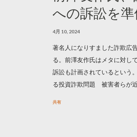
への訴訟を準
4月 10, 2024
著名人になりすました詐欺広
る。前澤友作氏はメタに対し
訴訟も計画されているという。
る投資詐欺問題 被害者らが
https://newsdig.tbs.co.j
共有
人なりすまし広告 クリックす
https://www3.nhk.or.jp/new
欺広告をめぐり… 前澤氏 メタを訴える準