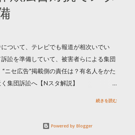
備
告について、テレビでも報道が相次いでい
て訴訟を準備していて、被害者らによる集団
 “ニセ広告”掲載側の責任は？有名人をかた
近く集団訴訟へ【Nスタ解説】
p/articles/-/1091835 なぜなくならない？SNS有名
続きを読む
ると…
s/html/20240406/k10014412551000.html 詐
Powered by Blogger
備 https://txbiz.tv-