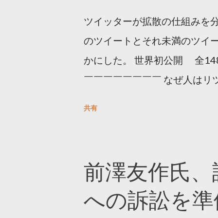
ツイッターが拡散の仕組みを分
のツイートとそれ未満のツイ
かにした。 世界初公開 全14
￣￣￣￣￣￣￣￣ なぜ人はリツ
をもとに「バズ」を科学しました
共有
は16の熱量でリツイートする 
ンロードはこちら👇 — Twitter マ
10, 2023 世界初公開｜「
前澤友作氏、
https://marketing.twitter.com/
への訴訟を準