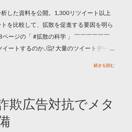
析した資料を公開。1,300リツイート以上
ートを比較して、拡散を促進する要因を明ら
8ページの「 #拡散の科学 」 ￣￣￣￣￣￣
イートするのか..🤔? 大量のツイートデータ
。 ー バズの目安は1300リツイート ー 人
続きを読む
ー 拡散を狙うなら深夜1時-5時 資料のダウ
ーケティング (@TwitterMktgJP) April
#拡散の科学」なぜ人はリツイートするのか？
詐欺広告対抗でメタ
ja/insights/kakusan
備