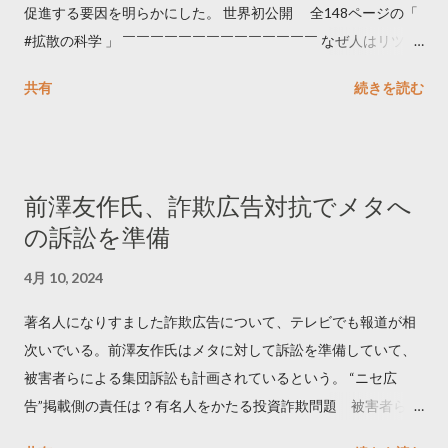
促進する要因を明らかにした。 世界初公開 全148ページの「
#拡散の科学 」 ￣￣￣￣￣￣￣￣￣￣￣￣￣￣ なぜ人はリツイ
ートするのか..🤔? 大量のツイートデータをもとに「バズ」を科
共有
続きを読む
学しました。 ー バズの目安は1300リツイート ー 人は16の熱量
でリツイートする ー 拡散を狙うなら深夜1時-5時 資料のダウン
ロードはこちら👇 — Twitter マーケティング (@TwitterMktgJP)
April 10, 2023 世界初公開｜「#拡散の科学」なぜ人はリツイー
前澤友作氏、詐欺広告対抗でメタへ
トするのか？ https://marketing.twitter.com/ja/insights/kakusan
の訴訟を準備
4月 10, 2024
著名人になりすました詐欺広告について、テレビでも報道が相
次いでいる。前澤友作氏はメタに対して訴訟を準備していて、
被害者らによる集団訴訟も計画されているという。 “ニセ広
告”掲載側の責任は？有名人をかたる投資詐欺問題 被害者らが
近く集団訴訟へ【Nスタ解説】