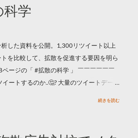
散の科学
析した資料を公開。1,300リツイート以上
ートを比較して、拡散を促進する要因を明ら
8ページの「 #拡散の科学 」 ￣￣￣￣￣￣
イートするのか..🤔? 大量のツイートデータ
。 ー バズの目安は1300リツイート ー 人
続きを読む
ー 拡散を狙うなら深夜1時-5時 資料のダウ
ーケティング (@TwitterMktgJP) April
#拡散の科学」なぜ人はリツイートするのか？