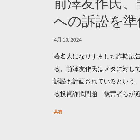
前澤友作氏、
https://marketing.twitter.com/
への訴訟を準
4月 10, 2024
著名人になりすました詐欺広
る。前澤友作氏はメタに対し
訴訟も計画されているという。
る投資詐欺問題 被害者らが
https://newsdig.tbs.co.j
共有
人なりすまし広告 クリックす
https://www3.nhk.or.jp/new