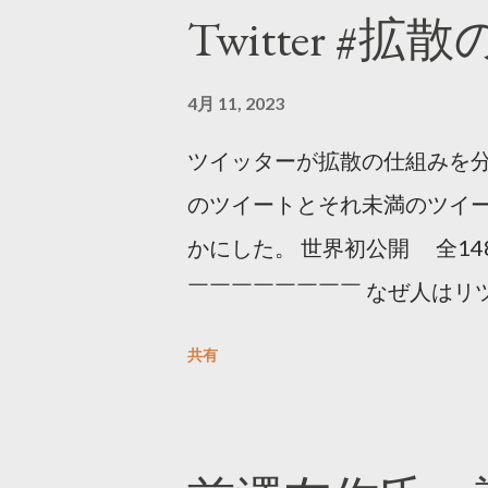
Twitter #拡
4月 11, 2023
ツイッターが拡散の仕組みを分
のツイートとそれ未満のツイ
かにした。 世界初公開 全14
￣￣￣￣￣￣￣￣ なぜ人はリツ
をもとに「バズ」を科学しました
共有
は16の熱量でリツイートする 
ンロードはこちら👇 — Twitter マ
10, 2023 世界初公開｜「