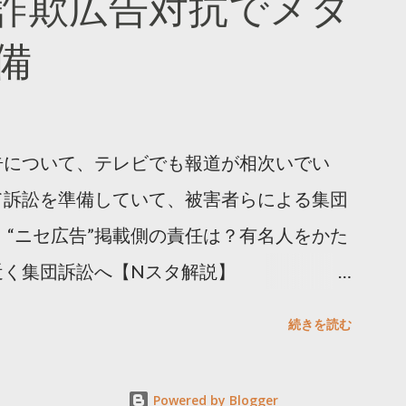
詐欺広告対抗でメタ
ja/insights/kakusan
備
告について、テレビでも報道が相次いでい
て訴訟を準備していて、被害者らによる集団
 “ニセ広告”掲載側の責任は？有名人をかた
近く集団訴訟へ【Nスタ解説】
p/articles/-/1091835 なぜなくならない？SNS有名
続きを読む
ると…
s/html/20240406/k10014412551000.html 詐
Powered by Blogger