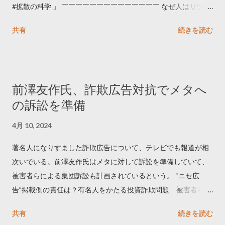
#拡散の科学 」 ￣￣￣￣￣￣￣￣￣￣￣￣￣￣ なぜ人はリツイ
ートするのか..🤔? 大量のツイートデータをもとに「バズ」を科
共有
続きを読む
学しました。 ー バズの目安は1300リツイート ー 人は16の熱量
でリツイートする ー 拡散を狙うなら深夜1時-5時 資料のダウン
ロードはこちら👇 — Twitter マーケティング (@TwitterMktgJP)
April 10, 2023 世界初公開｜「#拡散の科学」なぜ人はリツイー
前澤友作氏、詐欺広告対抗でメタへ
トするのか？ https://marketing.twitter.com/ja/insights/kakusan
の訴訟を準備
4月 10, 2024
著名人になりすました詐欺広告について、テレビでも報道が相
次いでいる。前澤友作氏はメタに対して訴訟を準備していて、
被害者らによる集団訴訟も計画されているという。 “ニセ広
告”掲載側の責任は？有名人をかたる投資詐欺問題 被害者らが
近く集団訴訟へ【Nスタ解説】
共有
続きを読む
https://newsdig.tbs.co.jp/articles/-/1091835 なぜなくならな