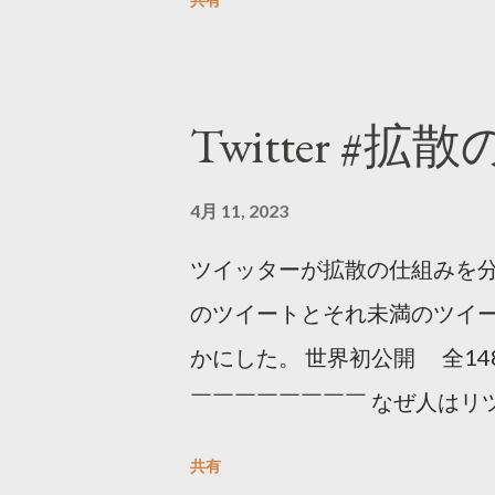
Twitter #拡
4月 11, 2023
ツイッターが拡散の仕組みを分
のツイートとそれ未満のツイ
かにした。 世界初公開 全14
￣￣￣￣￣￣￣￣ なぜ人はリツ
をもとに「バズ」を科学しました
共有
は16の熱量でリツイートする 