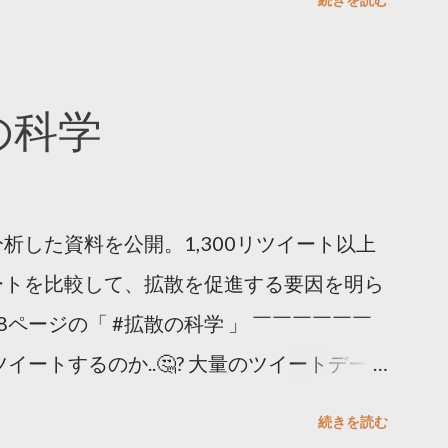
散の科学
析した資料を公開。1,300リツイート以上
ートを比較して、拡散を促進する要因を明ら
8ページの「 #拡散の科学 」 ￣￣￣￣￣￣
イートするのか..🤔? 大量のツイートデータ
。 ー バズの目安は1300リツイート ー 人
続きを読む
ー 拡散を狙うなら深夜1時-5時 資料のダウ