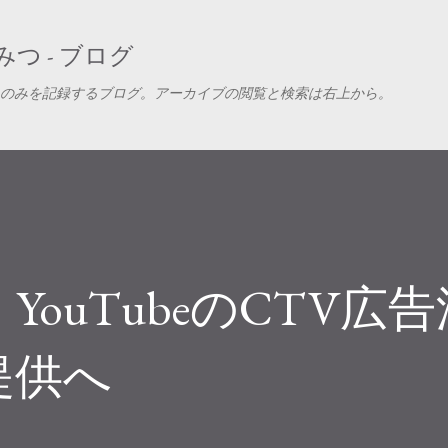
スキップしてメイン コンテンツに移動
つ - ブログ
のみを記録するブログ。アーカイブの閲覧と検索は右上から。
ouTubeのCTV広
提供へ