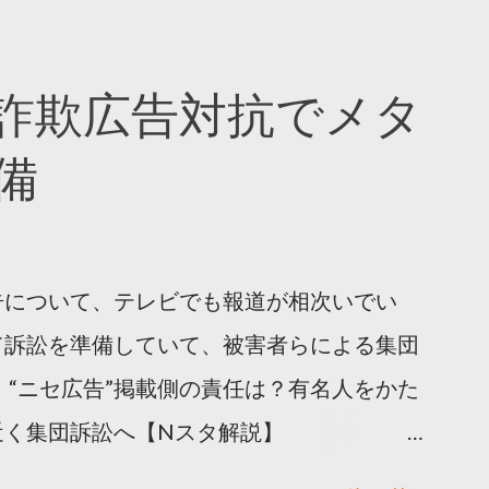
ーケティング (@TwitterMktgJP) April
#拡散の科学」なぜ人はリツイートするのか？
詐欺広告対抗でメタ
ja/insights/kakusan
備
告について、テレビでも報道が相次いでい
て訴訟を準備していて、被害者らによる集団
 “ニセ広告”掲載側の責任は？有名人をかた
近く集団訴訟へ【Nスタ解説】
p/articles/-/1091835 なぜなくならない？SNS有名