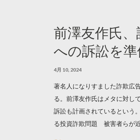
ンロードはこちら👇 — Twitter マ
10, 2023 世界初公開｜「
前澤友作氏、
https://marketing.twitter.com/
への訴訟を準
4月 10, 2024
著名人になりすました詐欺広
る。前澤友作氏はメタに対し
訴訟も計画されているという。
る投資詐欺問題 被害者らが
https://newsdig.tbs.co.j