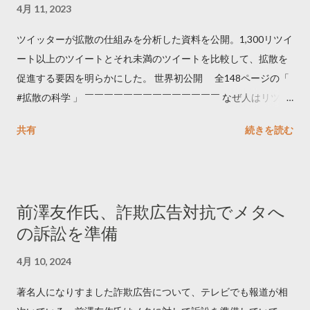
4月 11, 2023
ツイッターが拡散の仕組みを分析した資料を公開。1,300リツイ
ート以上のツイートとそれ未満のツイートを比較して、拡散を
促進する要因を明らかにした。 世界初公開 全148ページの「
#拡散の科学 」 ￣￣￣￣￣￣￣￣￣￣￣￣￣￣ なぜ人はリツイ
ートするのか..🤔? 大量のツイートデータをもとに「バズ」を科
共有
続きを読む
学しました。 ー バズの目安は1300リツイート ー 人は16の熱量
でリツイートする ー 拡散を狙うなら深夜1時-5時 資料のダウン
ロードはこちら👇 — Twitter マーケティング (@TwitterMktgJP)
April 10, 2023 世界初公開｜「#拡散の科学」なぜ人はリツイー
前澤友作氏、詐欺広告対抗でメタへ
トするのか？ https://marketing.twitter.com/ja/insights/kakusan
の訴訟を準備
4月 10, 2024
著名人になりすました詐欺広告について、テレビでも報道が相